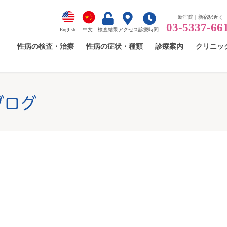
新宿院｜新宿駅近く
03-5337-66
English
中文
検査結果
アクセス
診療時間
性病の検査・治療
性病の症状・種類
診療案内
クリニッ
ブログ