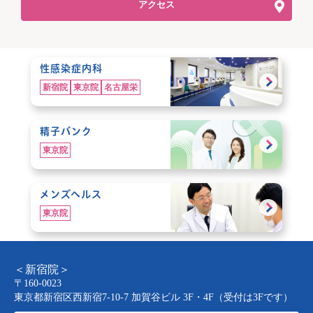
アクセス
性感染症内科
新宿院
東京院
名古屋栄
精子バンク
東京院
メンズヘルス
東京院
＜新宿院＞
〒160-0023
東京都新宿区西新宿7-10-7 加賀谷ビル 3F・4F（受付は3Fです）