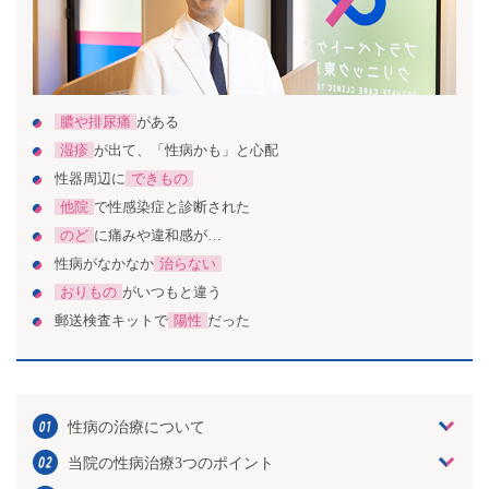
膿や排尿痛
がある
湿疹
が出て、「性病かも」と心配
性器周辺に
できもの
他院
で性感染症と診断された
のど
に痛みや違和感が…
性病がなかなか
治らない
おりもの
がいつもと違う
郵送検査キットで
陽性
だった
性病の治療について
当院の性病治療3つのポイント