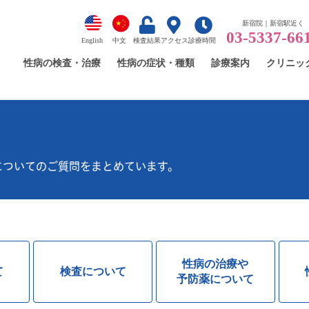
新宿院｜新宿駅近く
03-5337-66
English
中文
検査結果
アクセス
診療時間
性病の検査・治療
性病の症状・種類
診療案内
クリニッ
についてのご質問をまとめています。
性病の治療や
て
検査について
予防薬について