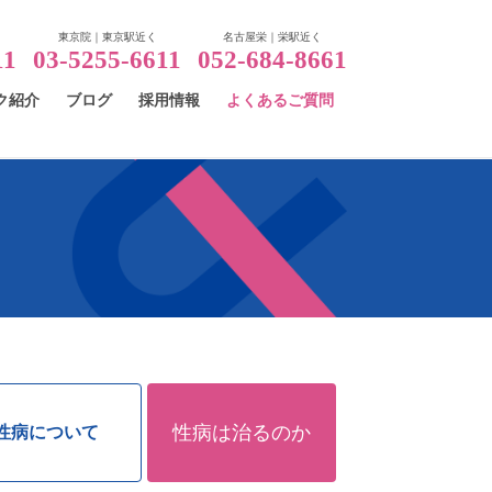
東京院｜東京駅近く
名古屋栄｜栄駅近く
11
03-5255-6611
052-684-8661
ク紹介
ブログ
採用情報
よくあるご質問
性病は
治るのか
性病について