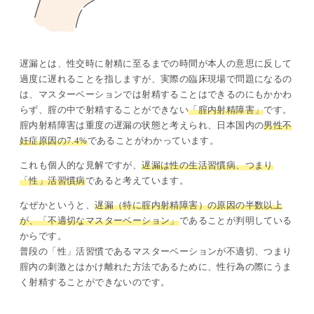
遅漏とは、性交時に射精に至るまでの時間が本人の意思に反して
過度に遅れることを指しますが、実際の臨床現場で問題になるの
は、マスターベーションでは射精することはできるのにもかかわ
らず、腟の中で射精することができない
「腟内射精障害」
です。
腟内射精障害は重度の遅漏の状態と考えられ、日本国内の
男性不
妊症原因の
7.4%
であることがわかっています。
これも個人的な見解ですが、
遅漏は性の生活習慣病、つまり
「性」活習慣病
であると考えています。
なぜかというと、
遅漏（特に腟内射精障害）の原因の半数以上
が、「不適切なマスターベーション」
であることが判明している
からです。
普段の「性」活習慣であるマスターベーションが不適切、つまり
腟内の刺激とはかけ離れた方法であるために、性行為の際にうま
く射精することができないのです。