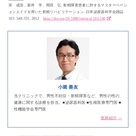
宋 成浩、新井 学、岡田 弘: 射精障害患者に対するマスターベーシ
ョンエイドを用いた射精リハビリテーション. 日本泌尿器科学会雑誌
103: 548-551, 2012
https://doi.org/10.5980/jpnjurol.103.548
小堀 善友
当クリニックで、男性不妊症・射精障害など、男性の性の
健康に関する診療を担当。■泌尿器科医 ■生殖医療専門医 ■
性機能学会専門医
医師紹介 ＞