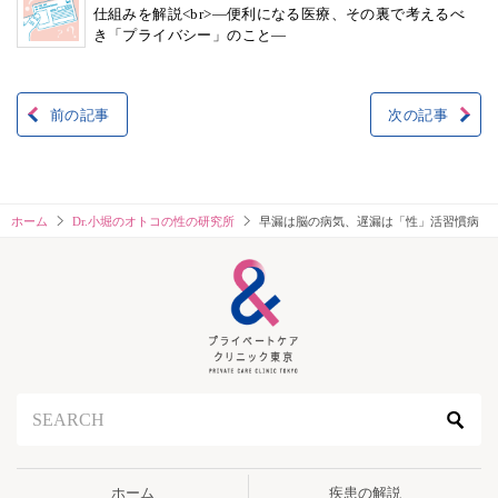
仕組みを解説<br>―便利になる医療、その裏で考えるべ
き「プライバシー」のこと―
前の記事
次の記事
投
稿
ナ
ビ
ホーム
Dr.小堀のオトコの性の研究所
早漏は脳の病気、遅漏は「性」活習慣病
ゲ
ー
シ
ョ
ン
ホーム
疾患の解説