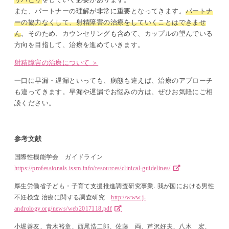
また、パートナーの理解が非常に重要となってきます。
パートナ
ーの協力なくして、射精障害の治療をしていくことはできませ
ん
。そのため、カウンセリングも含めて、カップルの望んでいる
方向を目指して、治療を進めていきます。
射精障害の治療について ＞
一口に早漏・遅漏といっても、病態も違えば、治療のアプローチ
も違ってきます。早漏や遅漏でお悩みの方は、ぜひお気軽にご相
談ください。
参考文献
国際性機能学会 ガイドライン
https://professionals.issm.info/resources/clinical-guidelines/
厚生労働省子ども・子育て支援推進調査研究事業. 我が国における男性
不妊検査 治療に関する調査研究
http://www.j-
andrology.org/news/web2017118.pdf
小堀善友
、青木裕章、西尾浩二郎、佐藤 両、芦沢好夫、八木 宏、