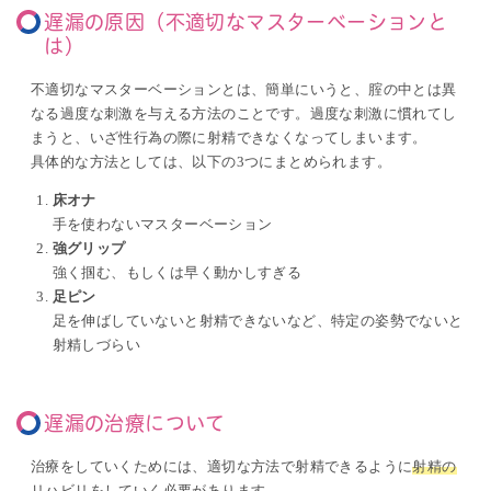
遅漏の原因（不適切なマスターベーションと
は）
不適切なマスターベーションとは、簡単にいうと、腟の中とは異
なる過度な刺激を与える方法のことです。過度な刺激に慣れてし
まうと、いざ性行為の際に射精できなくなってしまいます。
具体的な方法としては、以下の
3
つにまとめられます。
床オナ
手を使わないマスターベーション
強グリップ
強く掴む、もしくは早く動かしすぎる
足ピン
足を伸ばしていないと射精できないなど、特定の姿勢でないと
射精しづらい
遅漏の治療について
治療をしていくためには、適切な方法で射精できるように
射精の
リハビリ
をしていく必要があります。