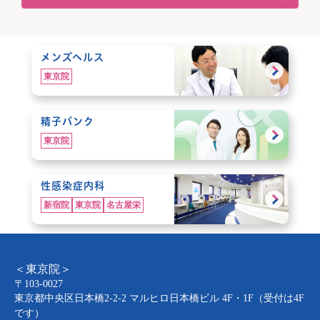
メンズヘルス
東京院
精子バンク
東京院
性感染症内科
新宿院
東京院
名古屋栄
＜東京院＞
〒103-0027
東京都中央区日本橋2-2-2 マルヒロ日本橋ビル 4F・1F（受付は4F
です）