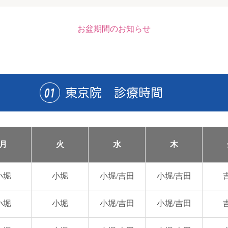
お盆期間のお知らせ
東京院 診療時間
月
火
水
木
小堀
小堀
小堀/
吉田
小堀/
吉田
小堀
小堀
小堀/
吉田
小堀/
吉田