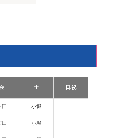
金
土
日/祝
吉田
小堀
–
吉田
小堀
–