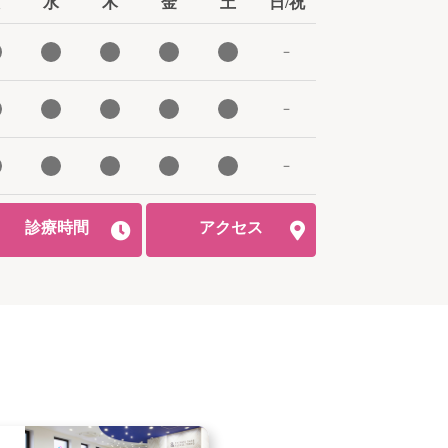
水
木
金
土
日/祝
－
－
－
診療時間
アクセス