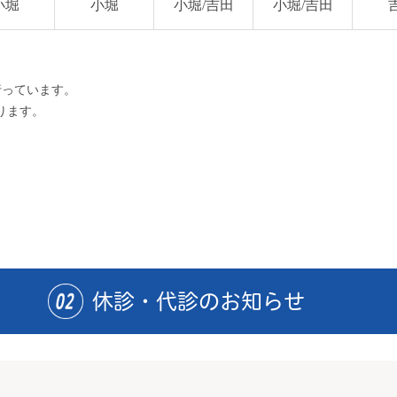
小堀
小堀
小堀/
吉田
小堀/
吉田
で行っています。
ります。
休診・代診のお知らせ