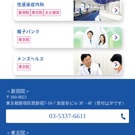
性感染症内科
新宿院
東京院
名古屋栄
精子バンク
東京院
メンズヘルス
東京院
＜新宿院＞
〒160-0023
東京都新宿区西新宿7-10-7 加賀谷ビル 3F・4F（受付は3Fです）
03-5337-6611
＜東京院＞