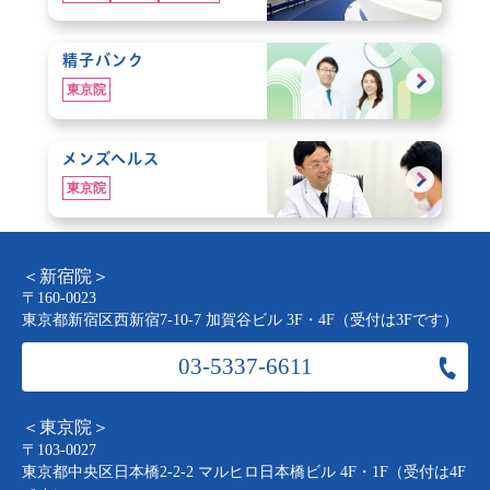
精子バンク
東京院
メンズヘルス
東京院
＜新宿院＞
〒160-0023
東京都新宿区西新宿7-10-7 加賀谷ビル 3F・4F（受付は3Fです）
03-5337-6611
＜東京院＞
〒103-0027
東京都中央区日本橋2-2-2 マルヒロ日本橋ビル 4F・1F（受付は4F