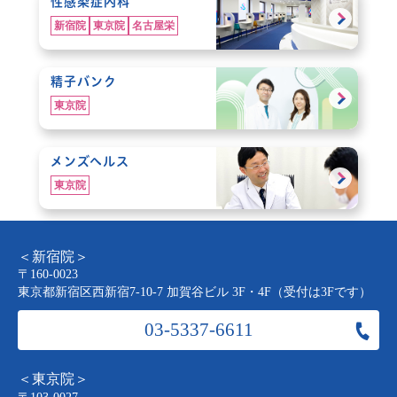
性感染症内科
新宿院
東京院
名古屋栄
精子バンク
東京院
メンズヘルス
東京院
＜新宿院＞
〒160-0023
東京都新宿区西新宿7-10-7 加賀谷ビル 3F・4F（受付は3Fです）
03-5337-6611
＜東京院＞