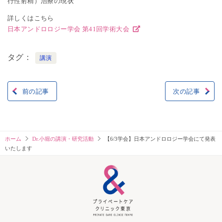
行性射精）治療の現状
詳しくはこちら
日本アンドロロジー学会 第41回学術大会
タグ
講演
前の記事
次の記事
投
稿
ナ
ホーム
Dr.小堀の講演・研究活動
【6/3学会】日本アンドロロジー学会にて発表
いたします
ビ
ゲ
ー
シ
ョ