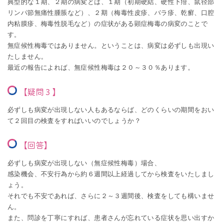
典型的な１期、２期の病変とは、１期（初期硬結、硬性下疳、鼠径部
リンパ節無痛性腫脹など）、２期（梅毒性皮疹、バラ疹、乾癬、口腔
内粘膜疹、梅毒性脱毛など）の症状がある顕症梅毒の病変のことで
す。
無症候性梅毒ではありません。ということは、病変は必ずしも出現い
たしません。
最近の報告によれば、無症候性梅毒は２０～３０％あります。
【疑問３】
必ずしも病変が出現しない人もあるならば、どのくらいの期間をおい
て２回目の検査をすればいいのでしょうか？
【回答】
必ずしも病変が出現しない（無症候性梅毒）場合、
感染機会、不安行為から約６週間以上経過してから検査をいたしまし
ょう。
それでも不安であれば、さらに２～３週間後、検査をしても構いませ
ん。
また、問診を丁寧にすれば、患者さんが忘れている症状を思い出すか