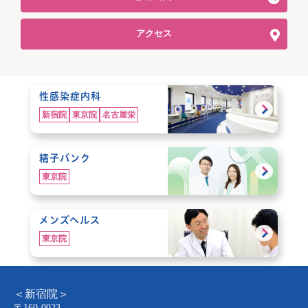
アクセス
性感染症内科
新宿院
東京院
名古屋栄
精子バンク
東京院
メンズヘルス
東京院
＜新宿院＞
〒160-0023