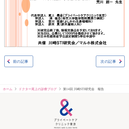
前の記事
次の記事
投
稿
ナ
ホーム
ドクター尾上の診療ブログ
第14回 川崎STI研究会 報告
ビ
ゲ
ー
シ