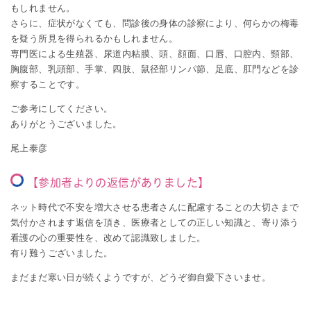
もしれません。
さらに、症状がなくても、問診後の身体の診察により、何らかの梅毒
を疑う所見を得られるかもしれません。
専門医による生殖器、尿道内粘膜、頭、顔面、口唇、口腔内、頸部、
胸腹部、乳頭部、手掌、四肢、鼠径部リンパ節、足底、肛門などを診
察することです。
ご参考にしてください。
ありがとうございました。
尾上泰彦
【参加者よりの返信がありました】
ネット時代で不安を増大させる患者さんに配慮することの大切さまで
気付かされます返信を頂き、医療者としての正しい知識と、寄り添う
看護の心の重要性を、改めて認識致しました。
有り難うございました。
まだまだ寒い日が続くようですが、どうぞ御自愛下さいませ。