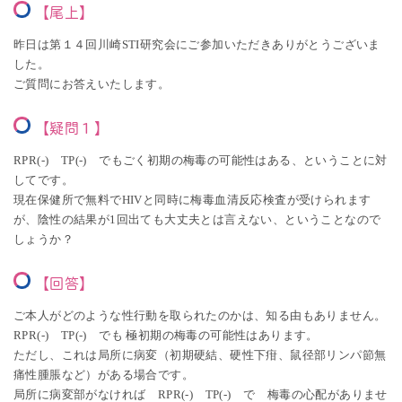
【尾上】
昨日は第１４回川崎STI研究会にご参加いただきありがとうございま
した。
ご質問にお答えいたします。
【疑問１】
RPR(-) TP(-) でもごく初期の梅毒の可能性はある、ということに対
してです。
現在保健所で無料でHIVと同時に梅毒血清反応検査が受けられます
が、陰性の結果が1回出ても大丈夫とは言えない、ということなので
しょうか？
【回答】
ご本人がどのような性行動を取られたのかは、知る由もありません。
RPR(-) TP(-) でも 極初期の梅毒の可能性はあります。
ただし、これは局所に病変（初期硬結、硬性下疳、鼠径部リンパ節無
痛性腫脹など）がある場合です。
局所に病変部がなければ RPR(-) TP(-) で 梅毒の心配がありませ